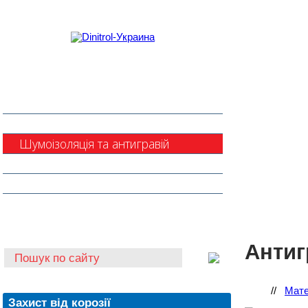
Захист від корозії
Клеї та герметики
Шумоізоляція та антигравій
Очищувачі
Інструмент для автоскла
Автохімія
Антиг
//
Мате
Захист від корозії