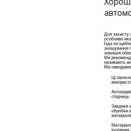
Хороши
автомо
Для захисту 
особливо якщ
Їзда по щебе
зношування по
зовнішні обв
Ми рекоменду
називають ан
Ми наводимо 
Ці захисн
використо
Антиграві
спідниць 
Завдяки 
обробки в
матеріалі
Матеріали
кузовних