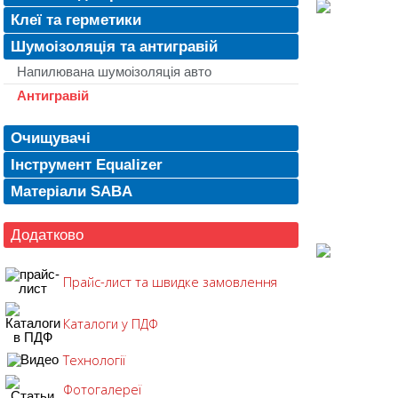
Клеї та герметики
Шумоізоляція та антигравій
Напилювана шумоізоляція авто
Антигравій
Очищувачі
Інструмент Equalizer
Матеріали SABA
Додатково
Прайс-лист та швидке замовлення
Каталоги у ПДФ
Технології
Фотогалереї