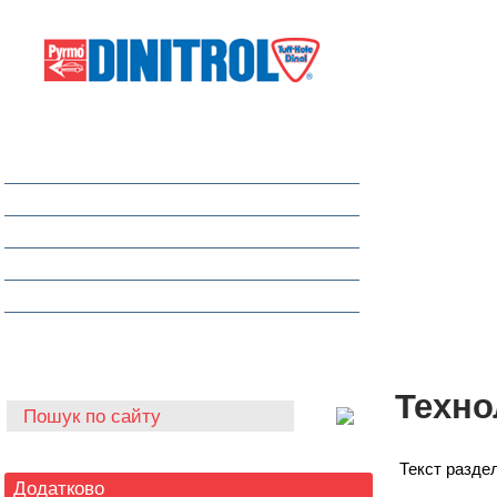
Захист від корозії
Клеї та герметики
Шумоізоляція та антигравій
Очищувачі
Інструмент для автоскла
Автохімія
Техно
Текст раздел
Додатково