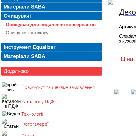
Матеріали SABA
Деко
Очищувачі
Очищувач для видалення консервантів
Артику
Очищувачі антикору
Спеціал
з кузов
Інструмент Equalizer
Матеріали SABA
Ціна:
Додатково
Прайс-лист та швидке замовлення
Каталоги у ПДФ
Технології
Фотогалереї
Статті