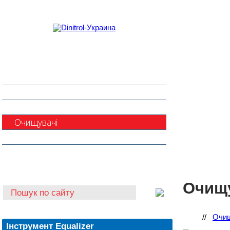
Захист від корозії
Клеї та герметики
Шумоізоляція та антигравій
Очищувачі
Інструмент для автоскла
Автохімія
Очищу
//
Очищ
Інструмент Equalizer