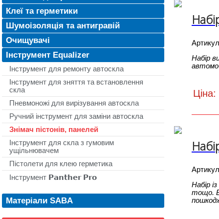
Клеї та герметики
Набі
Шумоізоляція та антигравій
Очищувачі
Артику
Інструмент Equalizer
Набір в
автомо
Інструмент для ремонту автоскла
Інструмент для зняття та встановлення
скла
Ціна:
Пневмоножі для вирізування автоскла
Ручний інструмент для заміни автоскла
Знімач пістонів, панелей
Набі
Інструмент для скла з гумовим
ущільнювачем
Пістолети для клею герметика
Артику
Інструмент 𝗣𝗮𝗻𝘁𝗵𝗲𝗿 𝗣𝗿𝗼
Набір і
тощо. В
Матеріали SABA
пошкодж