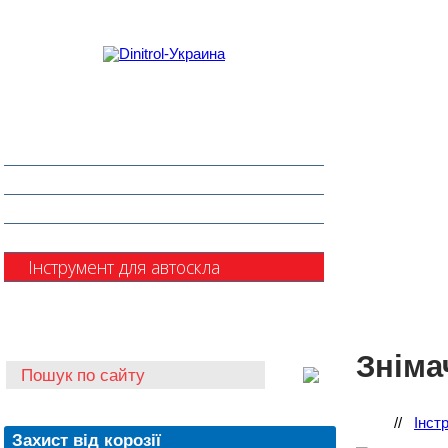
Захист від корозії
Клеї та герметики
Шумоізоляція та антигравій
Очищувачі
Інструмент для автоскла
Автохімія
Зніма
//
Інст
Захист від корозії