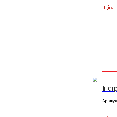
Ціна:
Інст
Артику