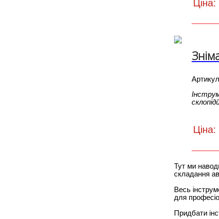
Ціна:
Знім
Артику
Інструм
склопід
Ціна:
Тут ми наводи
складання ав
Весь інструм
для професіо
Придбати інст