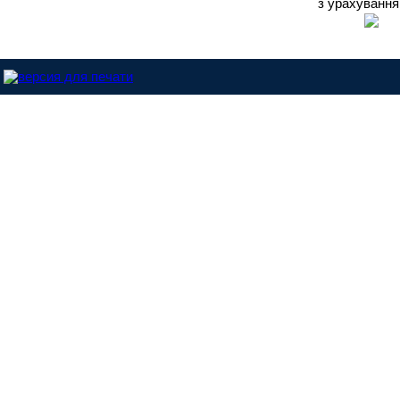
з урахуванн
Dinitrol-Україна © 2013 |
Розроблено у студії - ABC.NET.UA