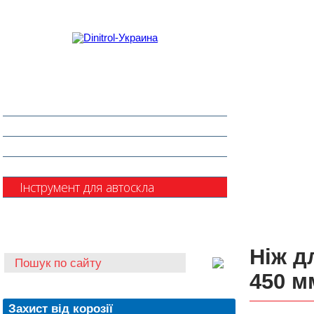
Захист від корозії
Клеї та герметики
Шумоізоляція та антигравій
Очищувачі
Інструмент для автоскла
Автохімія
Ніж д
450 м
Захист від корозії