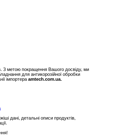
в. З метою покращення Вашого досвіду, ми
бладнання для антикорозійної обробки
нії імпортера
amtech.com.ua.
а
жіші дані, детальні описи продуктів,
ції.
ння!