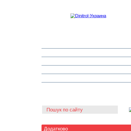
Захист від корозії
Клеї та герметики
Шумоізоляція та антигравій
Очищувачі
Інструмент для автоскла
Автохімія
Додатково