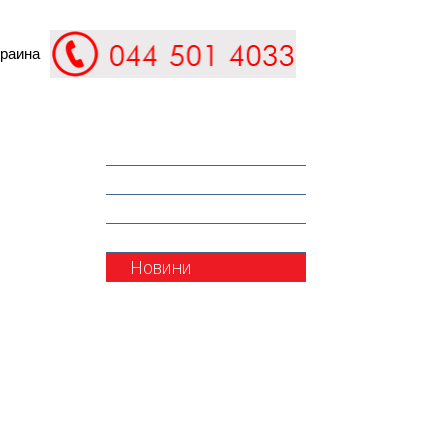
Контакти
Про компанію
Де придбати
СТО Dinitrol
Новини
Акції