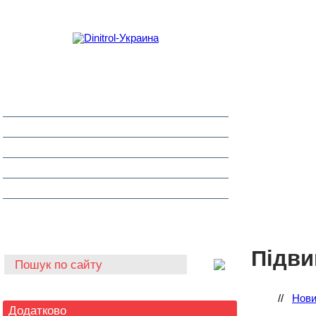
Захист від корозії
Клеї та герметики
Шумоізоляція та антигравій
Очищувачі
Інструмент для автоскла
Автохімія
Підви
//
Нови
Додатково