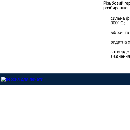
Різьбовий гер
розбиранню
сильна фі
300° C;
вібро-, т
видатна х
затверджу
з'єднання
Dinitrol-Україна © 2013 |
Розроблено у студії - ABC.NET.UA