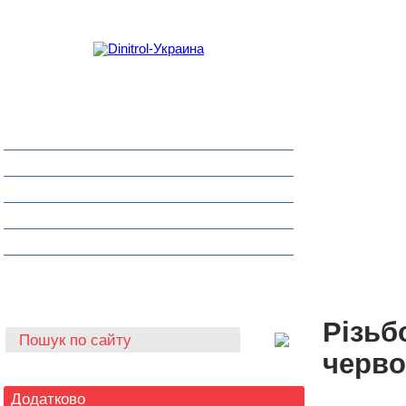
Захист від корозії
Клеї та герметики
Шумоізоляція та антигравій
Очищувачі
Інструмент для автоскла
Автохімія
Різьб
черво
Додатково