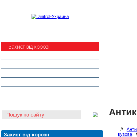
Захист від корозії
Клеї та герметики
Шумоізоляція та антигравій
Очищувачі
Інструмент для автоскла
Автохімія
Антик
//
Анти
Захист від корозії
кузова
/