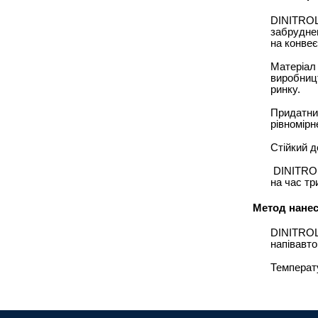
DINITROL
забрудне
на конвеєр
Матеріал 
виробницт
ринку.
Придатний
рівномірн
Стійкий д
DINITROL
на час тр
Метод нане
DINITROL
напівавто
Температ