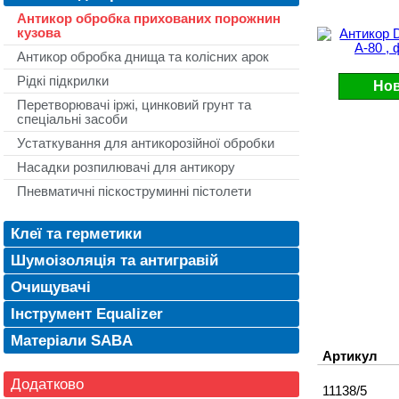
Антикор обробка прихованих порожнин
кузова
Антикор обробка днища та колісних арок
Рідкі підкрилки
Нов
Перетворювачі іржі, цинковий грунт та
спеціальні засоби
Устаткування для антикорозійної обробки
Насадки розпилювачі для антикору
Пневматичні піскоструминні пістолети
Клеї та герметики
Шумоізоляція та антигравій
Очищувачі
Інструмент Equalizer
Матеріали SABA
Артикул
Додатково
11138/5