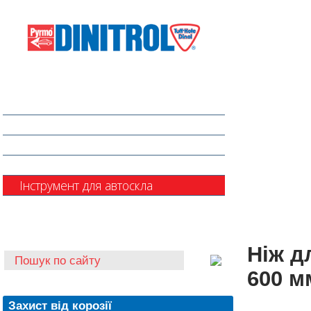
Захист від корозії
Клеї та герметики
Шумоізоляція та антигравій
Очищувачі
Інструмент для автоскла
Автохімія
Ніж д
600 м
Захист від корозії