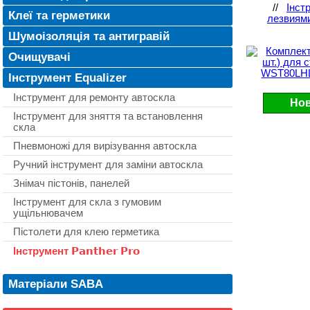
//
Інст
Клеї та герметики
лезвиям
Шумоізоляція та антигравій
Очищувачі
Інструмент Equalizer
Інструмент для ремонту автоскла
Нов
Інструмент для зняття та встановлення
скла
Пневмоножі для вирізування автоскла
Ручний інструмент для заміни автоскла
Знімач пістонів, панелей
Інструмент для скла з гумовим
ущільнювачем
Пістолети для клею герметика
Інструмент 𝗣𝗮𝗻𝘁𝗵𝗲𝗿 𝗣𝗿𝗼
Матеріали SABA