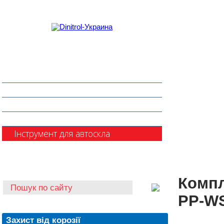
Захист від корозії
Клеї та герметики
Шумоізоляція та антигравій
Очищувачі
Інструмент для автоскла
Автохімія
Компл
PP-W
Захист від корозії