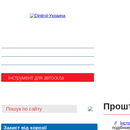
Захист від корозії
Клеї та герметики
Шумоізоляція та антигравій
Очищувачі
Інструмент для автоскла
Автохімія
Прошт
//
Інст
Захист від корозії
подібно