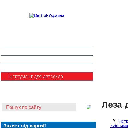
Захист від корозії
Клеї та герметики
Шумоізоляція та антигравій
Очищувачі
Інструмент для автоскла
Автохімія
Леза 
//
Інст
Захист від корозії
змінними