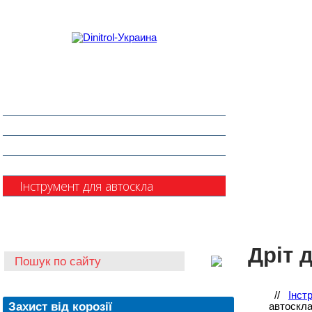
Захист від корозії
Клеї та герметики
Шумоізоляція та антигравій
Очищувачі
Інструмент для автоскла
Автохімія
Дріт 
//
Інст
Захист від корозії
автоскла