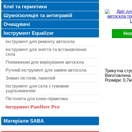
Клеї та герметики
Шумоізоляція та антигравій
Очищувачі
Інструмент Equalizer
Нов
Інструмент для ремонту автоскла
Інструмент для зняття та встановлення
скла
Пневмоножі для вирізування автоскла
Ручний інструмент для заміни автоскла
Трикутна стр
Виготовлена ​
Знімач пістонів, панелей
Розміри: 0,7м
Інструмент для скла з гумовим
ущільнювачем
Пістолети для клею герметика
Інструмент 𝗣𝗮𝗻𝘁𝗵𝗲𝗿 𝗣𝗿𝗼
Матеріали SABA