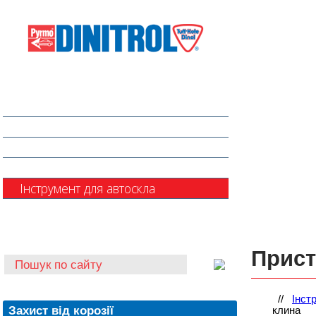
Захист від корозії
Клеї та герметики
Шумоізоляція та антигравій
Очищувачі
Інструмент для автоскла
Автохімія
Прист
//
Інст
Захист від корозії
клина