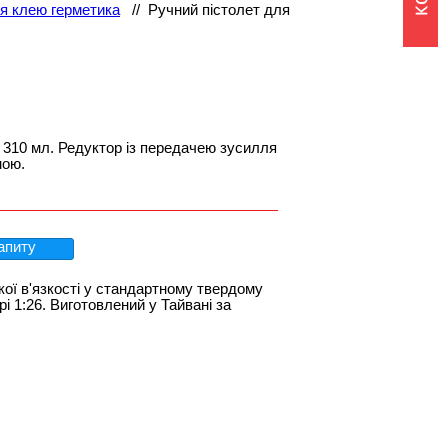
я клею герметика
//
Ручний пістолет для
 310 мл. Редуктор із передачею зусилля
ною.
апиту
ої в'язкості у стандартному твердому
і 1:26. Виготовлений у Тайвані за