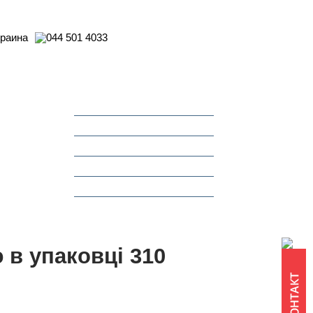
Контакти
Про компанію
Де придбати
СТО Dinitrol
Новини
Акції
 в упаковці 310