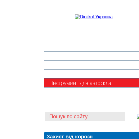
Захист від корозії
Клеї та герметики
Шумоізоляція та антигравій
Очищувачі
Інструмент для автоскла
Автохімія
Захист від корозії