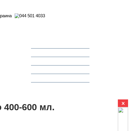
Контакти
Про компанію
Де придбати
СТО Dinitrol
Новини
Акції
 400-600 мл.