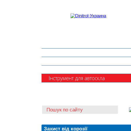
Захист від корозії
Клеї та герметики
Шумоізоляція та антигравій
Очищувачі
Інструмент для автоскла
Автохімія
Захист від корозії