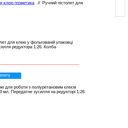
я клею герметика
//
Ручний пістолет для
лет для клею у фольгованій упаковці
силля редуктора 1:26. Колба
апиту
ою для роботи з поліуретановим клеєм
600 мл. Передатне зусилля на редукторі 1:26.