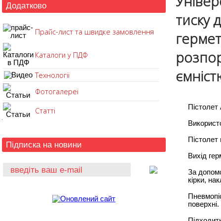
Універ
Додатково
тиску 
Прайс-лист та швидке замовлення
гермет
розпор
Каталоги у ПДФ
ємніст
Технології
Фотогалереї
Пістолет
Статті
Використо
Пістолет
Підписка на новини
Вихід гер
За допомо
кірки, на
Пневмопіс
поверхні.
Підходить