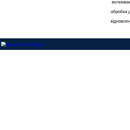
вклеюван
обробка 
відновлен
Dinitrol-Україна © 2013 |
Розроблено у студії - ABC.NET.UA