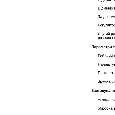
Відмінно
За допом
Регулятор
Другий ре
розпилен
Параметри т
Робочий т
Налаштув
Пістолет 
Зручна, л
Застосуванн
складаль
обробка 