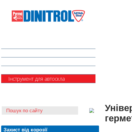
Захист від корозії
Клеї та герметики
Шумоізоляція та антигравій
Очищувачі
Інструмент для автоскла
Автохімія
Уніве
герме
Захист від корозії