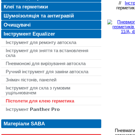
//
Інст
Клеї та герметики
герметик
Шумоізоляція та антигравій
Очищувачі
Інструмент Equalizer
Інструмент для ремонту автоскла
Інструмент для зняття та встановлення
скла
Пневмоножі для вирізування автоскла
Ручний інструмент для заміни автоскла
Знімач пістонів, панелей
Інструмент для скла з гумовим
ущільнювачем
Пістолети для клею герметика
Інструмент 𝗣𝗮𝗻𝘁𝗵𝗲𝗿 𝗣𝗿𝗼
Матеріали SABA
Пневматич