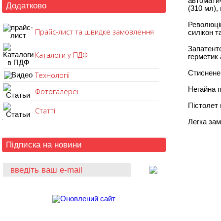
автоматич
Додатково
(310 мл),
Революцій
Прайс-лист та швидке замовлення
силікон т
Запатент
Каталоги у ПДФ
герметик 
Стиснене 
Технології
Негайна п
Фотогалереї
Пістолет
Статті
Легка зам
Підписка на новини