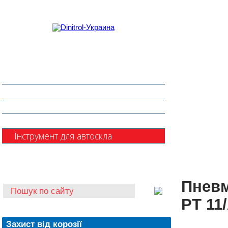
Захист від корозії
Клеї та герметики
Шумоізоляція та антигравій
Очищувачі
Інструмент для автоскла
Автохімія
Пневм
PT 11
Захист від корозії