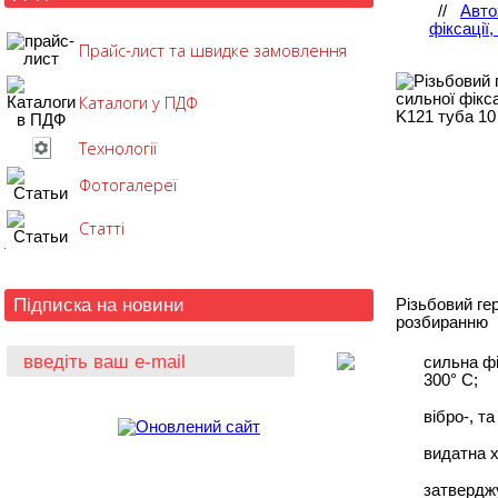
//
Авто
фіксації
Прайс-лист та швидке замовлення
Каталоги у ПДФ
Технології
Фотогалереї
Статті
Підписка на новини
Різьбовий гер
розбиранню
сильна фі
300° C;
вібро-, т
видатна х
затверджу