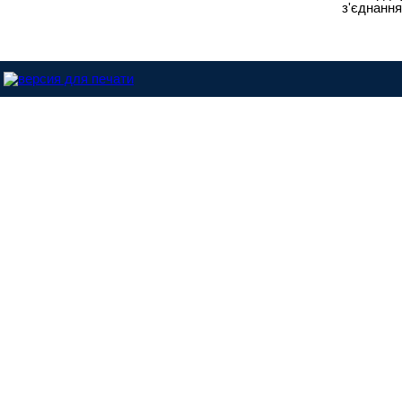
з'єднання
Dinitrol-Україна © 2013 |
Розроблено у студії - ABC.NET.UA