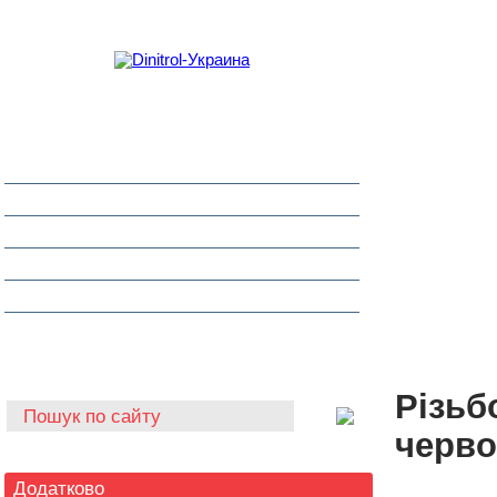
Захист від корозії
Клеї та герметики
Шумоізоляція та антигравій
Очищувачі
Інструмент для автоскла
Автохімія
Різьб
черво
Додатково