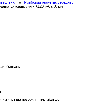
різьблення
//
Різьбовий герметик середньої
дньої фіксації, синій K120 туба 50 мл
вих з'єднань
ть;
 чим чистіша поверхня, тим міцніше