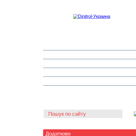
Захист від корозії
Клеї та герметики
Шумоізоляція та антигравій
Очищувачі
Інструмент для автоскла
Автохімія
Додатково