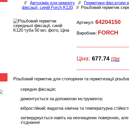
//
Автохімія для ремонту
//
Герметики фіксатори 
фіксації, синій Forch K120
//
Різьбовий герметик сере
64204150
Артикул:
FORCH
Виробник:
Ціна:
677.74
грн
Різьбовий герметик для стопоріння та герметизації різьбо
середня фіксація;
демонтується за допомогою інструмента;
вібростійкий; видатна хімічна та температурна стійкіс
затверджується навіть на неочищених поверхнях, але
з'єднання