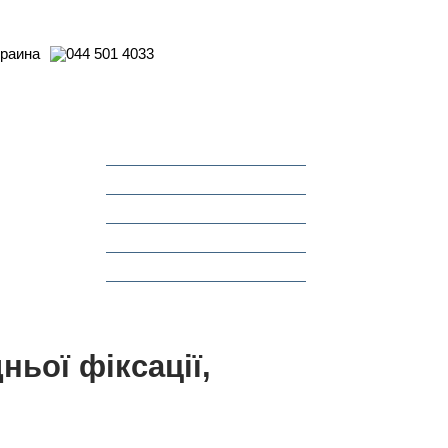
Контакти
Про компанію
Де придбати
СТО Dinitrol
Новини
Акції
ньої фіксації,