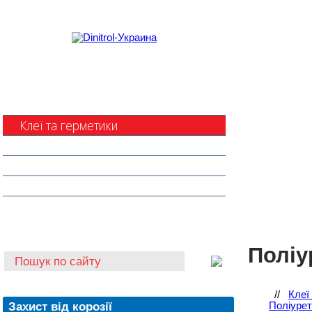
Захист від корозії
Клеї та герметики
Шумоізоляція та антигравій
Очищувачі
Інструмент для автоскла
Автохімія
Поліу
//
Клеї
Захист від корозії
Поліурет